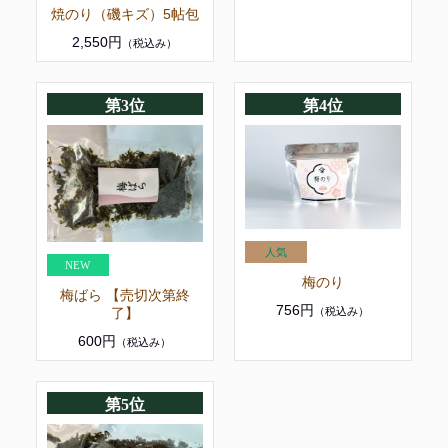
焼のり（磯キズ）5帖包
2,550円
（税込み）
第3位
第4位
梅のり
梅ばら 【売切次第終
756円
了】
（税込み）
600円
（税込み）
第5位